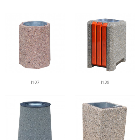
I107
I139