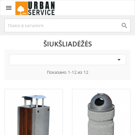


ŠIUKŠLIADĖŽĖS

Показано 1-12 из 12