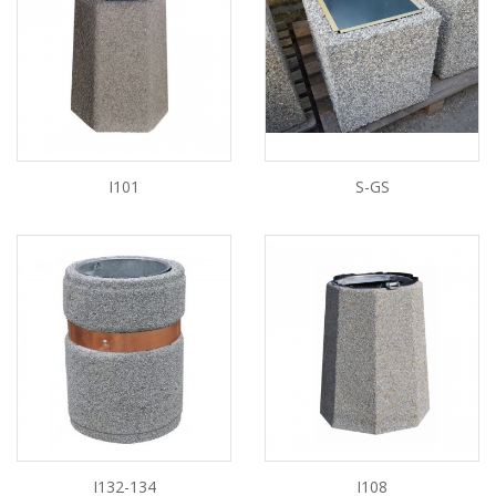
I101
S-GS
I132-134
I108