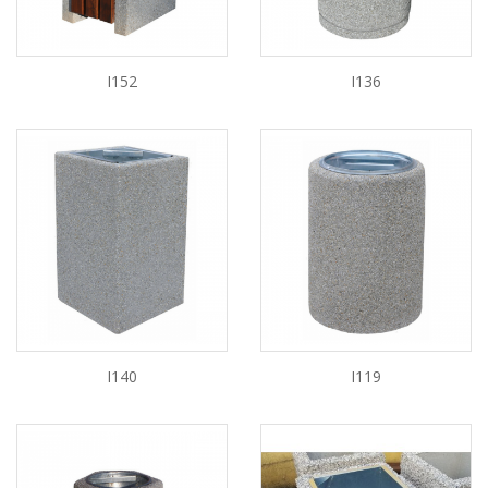
I152
I136
I140
I119